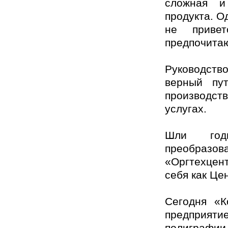
сложная и
продукта. О
не привет
предпочитаю
Руководств
верный пу
производст
услугах.
Шли годы
преобразо
«Оргтехцент
себя как Це
Сегодня «К
предприятие
полиграфи