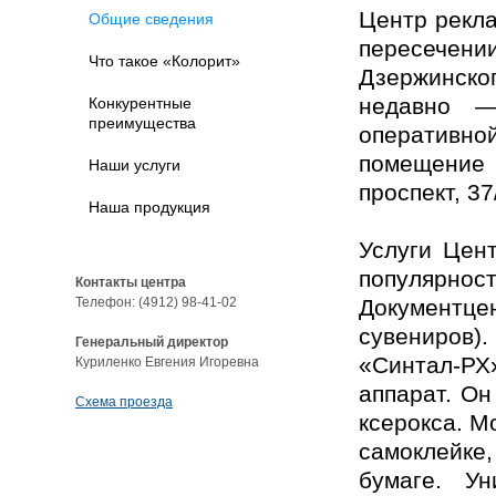
Центр рекла
Общие сведения
пересече
Что такое «Колорит»
Дзержинск
недавно —
Конкурентные
преимущества
оперативн
помещение 
Наши услуги
проспект, 37
Наша продукция
Услуги Цен
популярн
Контакты центра
Телефон: (4912) 98-41-02
Документц
сувениров)
Генеральный директор
«Синтал-РХ
Куриленко Евгения Игоревна
аппарат. Он
Схема проезда
ксерокса. М
самоклейке
бумаге. Ун